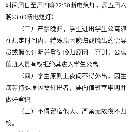
时间周日至周四晚
22:30
断电熄灯，周五周六
晚
23:00
断电熄灯；
（
三
）严禁晚归，学生进出学生公寓
须
在规
定时间内
，
特殊原因晚归或晚出的需导
员或假条证明
并登记晚归原因，否则，
公寓
值班
人员有权拒绝其进入学生公寓
；
（
四
）学生原则上夜间不得外出，因生
病等特殊原因需外出者，要向值班室申明并
做好登记；
（五）不得留宿
他人、
严禁
无故
夜不归
校
。