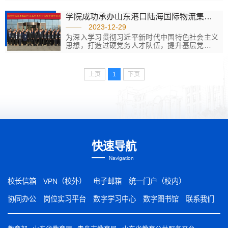
期内训师培训项目顺利结业，培训工作迎来新年
“开门红”，来自青岛港各直属单位近百余名优秀
学院成功承办山东港口陆海国际物流集团2023年基层党支部书记暨专兼职党务工作者培训班
内训师参加培训。培训聚焦提高内训师培训技
能，围绕“结构化思考与表达”“内训师课程开发”
2023-12-29
“内训师课程打磨”等内容，邀请具有多年实战经
为深入学习贯彻习近平新时代中国特色社会主义
验和理论研究的专家进行授课及辅导。培训通过
思想，打造过硬党务人才队伍，提升基层党建工
集中授课、小组讨论等方式，结合具体试讲实战
作质量，12月25日-27日，山东港口陆海国际物
和练习，帮助学...
流集团2023年基层党支部书记暨专兼职党务工作
者培训班在山东港口西海岸大厦成功举办，物流
上页
1
下页
集团党委组织部（人力资源部）党支部书记、部
长姜宁，学院党委委员、副院长盛明光出席开班
仪式并致辞。本次培训由物流集团主办，港湾学
院承办，物流集团所属各单位基层党组织书记、
专兼职党务工作者共50...
快速导航
Navigation
校长信箱
VPN（校外）
电子邮箱
统一门户（校内）
协同办公
岗位实习平台
数字学习中心
数字图书馆
联系我们