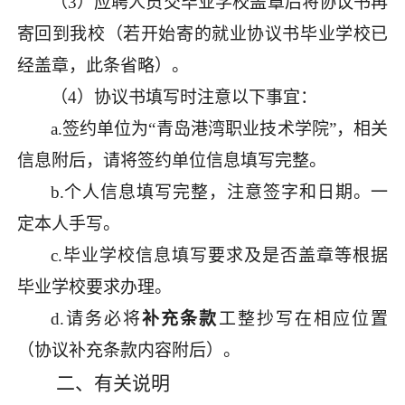
（
3）应聘人员交毕业学校盖章后将协议书再
寄回到我校（若开始
寄的就业协议书毕业学校已
经盖章，此条省略）。
（
4）协议书填写时注意以下事宜：
a.签约单位
为
“
青岛港湾职业技术学院
”
，相关
信息附后，请将签约
单位信息填写完整。
b.个人信息填写完整，注意签字和日期
。
一
定本人手写。
c.毕业学校信息填写要求及是否盖章等根据
毕业学校要求办理。
d.
请
务必将
补充条款
工整抄写在相应位置
（
协议补充条款内容附后
）
。
二、
有关说明