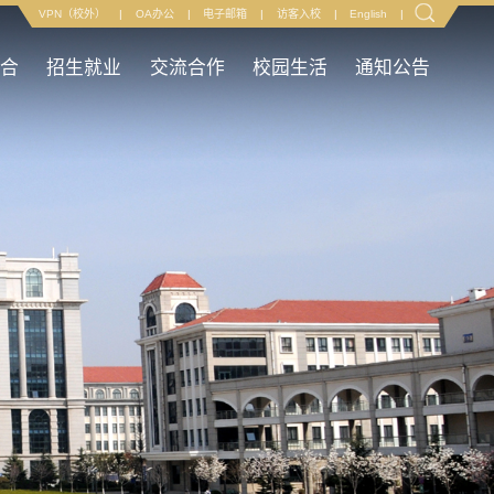
VPN（校外）
|
OA办公
|
电子邮箱
|
访客入校
|
English
|
融合
招生就业
交流合作
校园生活
通知公告