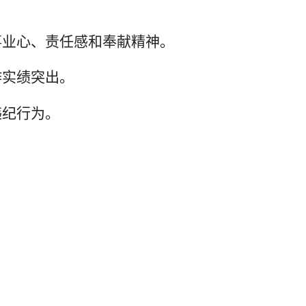
。
事业心、责任感和奉献精神。
作实绩突出。
违纪行为。
。