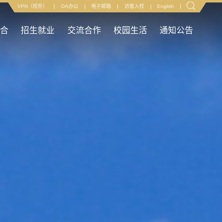
VPN（校外）
|
OA办公
|
电子邮箱
|
访客入校
|
English
|
融合
招生就业
交流合作
校园生活
通知公告