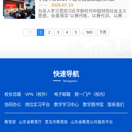
会议，各二级学院党总支副书记、分管实习工作
2026-07-13
领导，发展规划部、教学工作部主要负责同志、
为深入学习贯彻习近平新时代中国特色社会主义
实习指导教师代表及2027届全体赴山东港口集团
思想，全面落实“以赛代练、以赛代训、以赛促
岗位实习学生参会，本次会议由发展规划部部长
学、以赛促建”的队伍建设理念，持续提升辅导员
房坤主持。会上，学生代表智慧港口学院2024级
专业水平和职业能力，近日，学院举办2026年辅
港口机械与智能控制专业刘子祥发言。...
导员素质能力大赛，着力推动辅导员队伍向专业
...
上页
1
2
3
4
5
583
下页
化、职业化、专家化方向迈进。大赛设置基础知
识测试、案例研讨、谈心谈话三大环节，采用三
级递进赛制，全程公开公平公正。基础知识测试
重点考察理论素养；案例研讨聚焦思政教育、心
理疏导等九大职责，采用“...
快速导航
Navigation
校长信箱
VPN（校外）
电子邮箱
统一门户（校内）
协同办公
岗位实习平台
数字学习中心
数字图书馆
联系我们
教育部
山东省教育厅
青岛市教育局
山东省教育公共服务平台