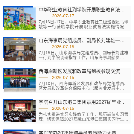
坛由国家教材建设重点研究基地（职业教育教材
建设和管理政策研究）主办，来自全国高校、科
中华职业教育社到学院开展职业教育法实施情况调研
研机构、职业院校、行业企业及出版机构的专家
学者齐聚一堂，围绕产教融合高质量教材建设、
2026-07-17
职业教育规划教材制度建设等重大议题展开深入
7月16日-17日，中华职业教育社二级巡视员马翠
研讨。学院发展中心副主任、党委教师工作部副
娥等一行莅临学院开展职业教育法实施情况调
部长郭磊应邀出席论坛并作专题报告。在专家报
研。山东港口职教集团党委书记、董事长、学院
告环节，郭磊作了题为《基于能力建构的高职数
党委书记徐国旺，党委副书记、院长赵庆松，党
字媒体类教材开发实践》...
山东海事局党组成员、副局长刘建雄一行来校调研指导
委副书记、纪委书记王海蛟及相关部室负责人陪
同参观并参加座谈。此次调研旨在系统检验《职
2026-07-15
业教育法》修订以来实施成效，客观反映法定职
7月15日，山东海事局党组成员、副局长刘建雄
责落实和相关配套制度建设情况，为推动职业教
一行到学院调研指导工作，山东海事局船员管理
育高质量发展和完善法律制度提供决策参考。调
处处长赵耀，青岛海事局党委副书记、局长彭德
研组先后参观了山东港口青岛港自动化码头、...
洋，青岛海事局监管三处副处长乔法金陪同调
西海岸新区发展和改革局到校参观交流
研。学院党委副书记、院长赵庆松，党委委员、
副院长周灌中及现代航海学院相关负责同志参加
2026-07-15
调研活动。调研中，刘建雄副局长一行走访参观
7月10日，西海岸新区发展和改革局党组成员、
学院产教融合大厅和航海模拟器实训中心，实地
区发展和改革综合保障中心（服务业发展中心）
察看学校办学硬件设施、实训育人条件、校园环
主任邢燕一行30人到校参观调研。学院党委委
境建设情况，深入了解学院办学特色、...
员、副院长、工会主席吕楠接待调研组一行，学
学院召开山东港口集团录用2027届毕业生岗位实习动员大会
院发展规划部部长房坤及相关人员陪同接待。此
次调研旨在学习学校产教融合、校企协同育人的
2026-07-15
先进经验，实地了解山东港口产教融合型企业建
为扎实推进实习实践教学工作，规范岗位实习管
设的实践成果与创新探索。调研组先后参观了山
理，切实保障2027届赴山东港口集团实习学生实
东港口产教融合大厅、大机实训场地，吕楠详细
习质量与实习安全，近日，学院组织召开山东港
介绍了学校依托山东港口集团资源优势、...
口集团录用2027届操作技能人员岗位实习动员大
学院举办2026年辅导员素质能力大赛
会。学院党委委员、副院长、工会主席吕楠出席