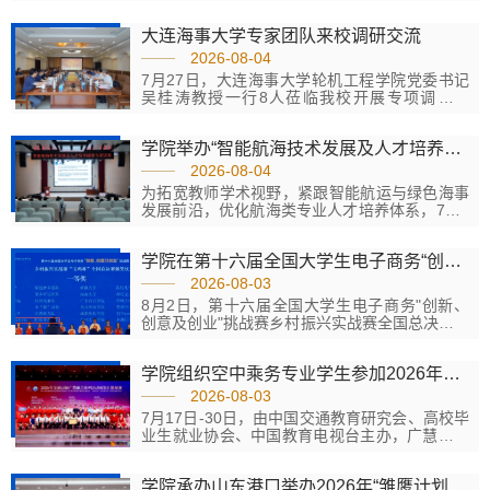
委委员、副院长盛明光，教学工作部、现代航海
学院相关人员参加调研交流。座谈会上，盛明光
大连海事大学专家团队来校调研交流
对武汉理工大学专家团队的到来表示热烈欢迎，
对长期以来学校给予的支持与帮助表示感谢，并
2026-08-04
介绍了学校近年来总体发展情况。王浩介绍了学
7月27日，大连海事大学轮机工程学院党委书记
校新双高建设整体布局、建设重点、推进举措与
吴桂涛教授一行8人莅临我校开展专项调研交
阶段性成效。现代航海学院党总支书记、院长杜
流。学校党委委员、副院长盛明光，教学工作
元贞重点介绍了双高专业群建设情况、...
部、现代航海学院相关人员参加调研交流。调研
学院举办“智能航海技术发展及人才培养探索”专题专家讲座
组一行实地参观了学校产教融合大厅、现代航海
学院专业实训室等育人阵地，详细了解实训平台
2026-08-04
建设、实践教学开展、实训资源配置、学生技能
为拓宽教师学术视野，紧跟智能航运与绿色海事
培养等情况，对我校实训育人体系、人才培养模
发展前沿，优化航海类专业人才培养体系，7月2
式给予充分认可。座谈会上，盛明光对大连海事
8日，现代航海学院成功举办“智能航海技术发展
大学专家团队的到来表示热烈欢迎，...
及人才培养探索”专题专家讲座。本次讲座特邀大
学院在第十六届全国大学生电子商务“创新、创意及创业”挑战赛全国总决赛乡村振兴实战赛赛道中获奖
连海事大学轮机工程学院党委书记吴桂涛教授主
讲，现代航海学院党总支书记、院长杜元贞主持
2026-08-03
会议。本次讲座采用“线下主会场+线上云端直播”
8月2日，第十六届全国大学生电子商务"创新、
的形式开展，覆盖面广、交流性强。学院全体教
创意及创业"挑战赛乡村振兴实战赛全国总决赛在
师、延安职业技术学院部分教师现场参会，重庆
宝鸡职业技术学院圆满落幕。三创赛是教育部官
交通大学、四川交通职业技术大学、...
方认定的国家级A类学科竞赛，在全国高校创新
学院组织空中乘务专业学生参加2026年交通运输产教融合系列活动
创业类赛事中稳居前列。学院"野径寻光队"凭借
项目《不止莓好 西海岸蓝莓全产业链数字营销的
2026-08-03
领航者》以出色表现脱颖而出，斩获全国总决赛
7月17日-30日，由中国交通教育研究会、高校毕
一等奖！该团队由赵梓淇、赵永芳、张芷萱、刘
业生就业协会、中国教育电视台主办，广慧金通
娟、于景越五位同学组成，指导教师为陈萍、张
教育集团承办的“智能·协同·融合：助力教育强国”
佳璇。他们紧扣乡村振兴主题，...
2026 年交通运输产教融合系列活动在广慧金通
学院承办山东港口举办2026年“雏鹰计划”新入职员工培训班
国际航空培训中心举行。学院组织空中乘务专业