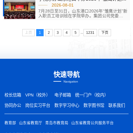
学生参加活动并取得技能大赛和就业活动双丰
2026-08-01
收。在第十六届全国高等学校民航服务技能大赛
7月28日至31日，山东港口2026年“雏鹰计划”新
中，我院37名空乘学子组成的参赛队与其他百余
入职员工培训班在学院举办。集团公司党委副书
所高职院校参赛队同台竞技，经过民航服务形象
记、董事刘中国出席开班仪式并讲话。全体新入
与礼仪、民航知识与英语、...
职员工在主会场和视频分会场同步参训。开班仪
式上，系统介绍了山东港口的基本情况，一体化
...
上页
1
2
3
4
5
1231
下页
改革的发展脉络、发展成果，面向“十五五”山东
港口“1236”战略思路以及员工成长生态体系，并
对新员工提出希望和要求。“雏鹰计划”新入职员
工培训设置“责任时代担当、港口业务发展、员工
职业成长、入职安全教育、...
快速导航
Navigation
校长信箱
VPN（校外）
电子邮箱
统一门户（校内）
协同办公
岗位实习平台
数字学习中心
数字图书馆
联系我们
教育部
山东省教育厅
青岛市教育局
山东省教育公共服务平台