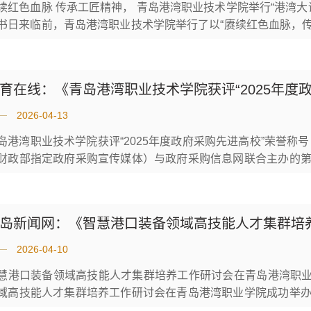
续红色血脉 传承工匠精神， 青岛港湾职业技术学院举行“港湾大
书日来临前，青岛港湾职业技术学院举行了以“赓续红色血脉，传
讲人郭磊——山东港口青岛港首席技师、高级工程师，“人民工
，走上讲台。台下几百双年轻的眼睛，在灯光里闪烁期待。从高中
育在线：《青岛港湾职业技术学院获评“2025年度
2026-04-13
岛港湾职业技术学院获评“2025年度政府采购先进高校”荣誉称
财政部指定政府采购宣传媒体）与政府采购信息网联合主办的
学院申报的“强化采购信息化管理，建立标准化审核机制，杜绝倾
25年度政府采购先进高校”，成为青岛市本年度唯一获此殊荣的职
购数字化转型，...
2026-04-10
慧港口装备领域高技能人才集群培养工作研讨会在青岛港湾职业学
域高技能人才集群培养工作研讨会在青岛港湾职业学院成功举
教育出版社等单位知名专家，中国港口协会行业组织代表，浙