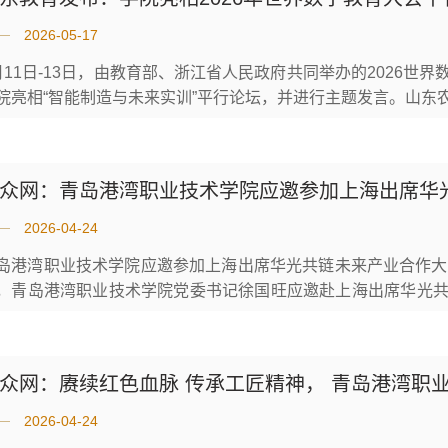
2026-05-17
月11日-13日，由教育部、浙江省人民政府共同举办的2026
院亮相“智能制造与未来实训”平行论坛，并进行主题发言。山东
国家现代农业科教创新联盟数字农业创新平台，亮相大会闭幕式
教融合实训基地”建设》为题作主题发言。学院以数字赋能建成
将青岛港生产作业信号引入校园，...
2026-04-24
岛港湾职业技术学院应邀参加上海出席华光共链未来产业合作大
，青岛港湾职业技术学院党委书记徐国旺应邀赴上海出席华光
拓岗专项活动，为学院高质量发展注入新动能。合作大会聚焦
等议题开展交流。学院混合所有制产业学院香港国际航运产业
例亮相大会。...
众网：赓续红色血脉 传承工匠精神， 青岛港湾职业
2026-04-24