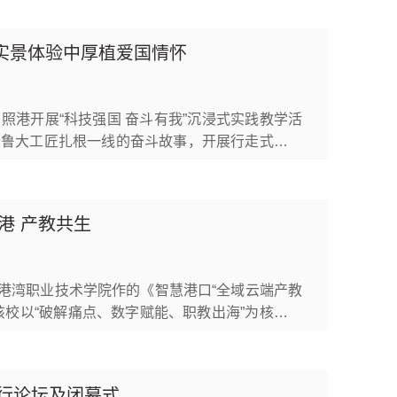
”开好局起好步）
在实景体验中厚植爱国情怀
港开展“科技强国 奋斗有我”沉浸式实践教学活
齐鲁大工匠扎根一线的奋斗故事，开展行走式思政
/p/593625.html
港 产教共生
岛港湾职业技术学院作的《智慧港口“全域云端产教
校以“破解痛点、数字赋能、职教出海”为核心路
育变革回答了新时代职业教育如何服务国家战略、
训四大痛点“一台门机价值数千万元，...
平行论坛及闭幕式