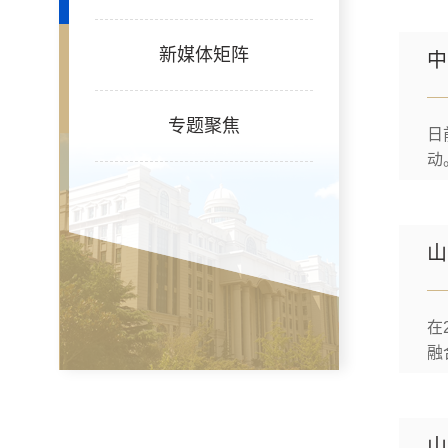
篇
新媒体矩阵
中
专题聚焦
日
动
实
山
在
融
径
对
山