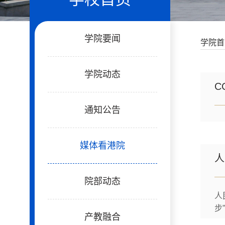
学院要闻
学院首
学院动态
C
通知公告
媒体看港院
人
院部动态
人
步
产教融合
五