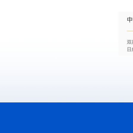
港
学、
中
双
日
师
研
机