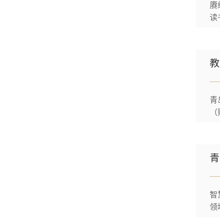
赓
读
主
事
教
青
（
术
0
采
智
领
等