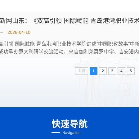
、烟台港、装备集团等11家企业领导、专家，以及江苏航运职
...
新网山东：《双高引领 国际赋能 青岛港湾职业技
2026-04-10
高引领 国际赋能 青岛港湾职业技术学院讲述“中国职教故事”中
成功承办意大利研学交流活动，来自伽利莱莫罗中学、吉安诺内
生受邀到访。师生一行走进山东港口自动化码头研学基地探秘
学交流。第一站，意大利师生一行走进山东港口自动化码头工
...
上页
1
2
3
4
5
械革新，...
快速导航
Navigation