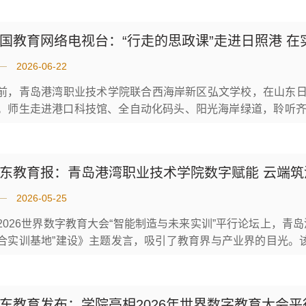
案例重点呈现。网址链接：教育强国建设开新局见实效（“十五五
国教育网络电视台：“行走的思政课”走进日照港 
2026-06-22
前，青岛港湾职业技术学院联合西海岸新区弘文学校，在山东日照
。师生走进港口科技馆、全自动化码头、阳光海岸绿道，聆听
践教学，在实景体验中厚植爱国情怀。视频链接：https://www.centv.cn
东教育报：青岛港湾职业技术学院数字赋能 云端筑
2026-05-25
2026世界数字教育大会“智能制造与未来实训”平行论坛上，青
合实训基地”建设》主题发言，吸引了教育界与产业界的目光。该
，打造全球首个全域云端产教融合实训基地，用一场深刻的教
接产业需求、引领行业发展的时代课题。破局而立 直击传统港口实
东教育发布：学院亮相2026年世界数字教育大会