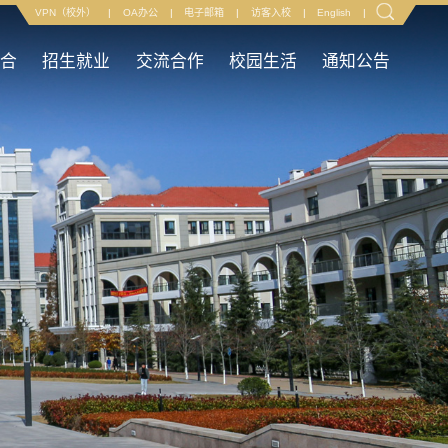
VPN（校外）
|
OA办公
|
电子邮箱
|
访客入校
|
English
|
融合
招生就业
交流合作
校园生活
通知公告