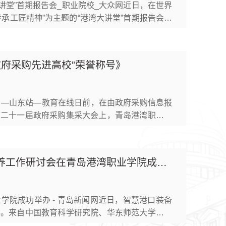
讲堂”首期报告会_职业院校_大众网近日，在世界
承工匠精神”为主题的“港湾大讲堂”首期报告会，
匠”许振超的亲传弟子，讲述他三十余载的港口故
学历到国家级大师：一本书、一个梦、...
政府采购先进高校”荣誉称号》
号 —山东站—教育在线日前，在由政府采购信息报
第二十一届政府采购集采大会上，青岛港湾职业技
向性”政府采购管理案例获大会采纳。学院获评“2
业院校。2025年度，学院招标采购工作聚焦政府
青岛新闻网：《智慧港口装备领域高技能人才集群培养工作研讨会在青岛港湾职业学院成功举办》
院成功举办 - 青岛新闻网近日，智慧港口装备
办。来自中国教育科学研究院、华东师范大学、高
江省海港集团、河北省港口集团、青岛港、日照