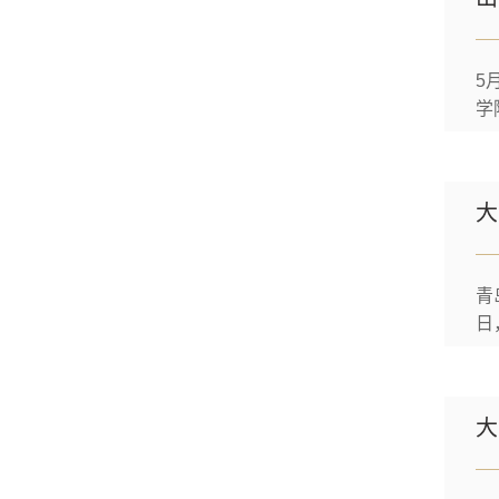
5
学
欧
产
纤
青
日
企
碳
案
大