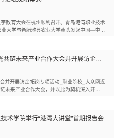
世界数字教育大会在杭州顺利召开。青岛港湾职业技术
农业大学与希腊雅典农业大学牵头发起中国—中东
。青岛港湾职业技术学院以《智慧港口“全域云端
全球首个全域云端产教融合实训基地，通过专用光
大众网：青岛港湾职业技术学院应邀参加上海出席华光共链未来产业合作大会并开展访企拓岗专项活动
会并开展访企拓岗专项活动_职业院校_大众网近
共链未来产业合作大会，并以此为契机深入开展访
全球航运产业，围绕市场合作、智能航运、绿色低
学院成为会议材料《展望未来》唯一校企合作典型
技术学院举行“港湾大讲堂”首期报告会