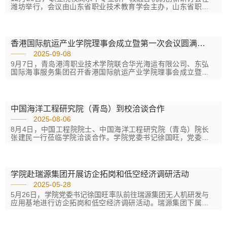
潍坊举行，会议由山东省职业技术教育学会主办，山东省职业
技术教育学会产教融合工作委员会和山东畜牧兽医职业学院承
办。来自全国职业院校、行业企业、科研机构的领导专家及代
表共130余人参会。会上，中国教育发展战略学会产教融合专业
委员会学术委员会主任田克美、山东省职业技术教育学会会长
香港国际航运产业学院理事会成立暨第一次会议圆满召开
石忠、北京教育科学研究院职业教育研究所所长霍丽娟、山东
2025-09-08
省产教融合促进会副会长兼秘书长路士超等分别作专家报告。...
9月7日，青岛港湾职业技术学院联合华光海运有限公司、东弘
国际海事服务集团召开香港国际航运产业学院理事会成立暨第
一次会议，学院党委副书记、院长赵庆松，华光船务管理有限
公司总经理张晓曦，东弘国际海事服务集团董事长姜明旸，学
院党委委员、副院长、工会主席吕楠，华光海运有限公司保险
和理赔经理洪篊，东弘国际海事服务集团董事长特别助理赵晓
中国海洋工程研究院（青岛）到校洽谈合作
玲，学院现代航海学院党总支书记、院长杜元贞，发展规划部
2025-08-06
副部长兼国际交流与合作处副处长冯刚，...
8月4日，中国工程院院士、中国海洋工程研究院（青岛）院长
张建民一行莅临学院洽谈合作。学院党委书记徐国旺，党委副
书记、院长赵庆松，工会主席吕楠及发展规划部等相关职能部
门负责人参加座谈。座谈会上，徐国旺介绍了山东港口集团打
造世界一流海洋港口的战略布局，希望双方在港航专业建设、
课程体系开发等领域开展深度合作，并联合申报海洋工程领域
学院赴瑞源集团开展访企拓岗和低空经济调研活动
相关科研项目。张建民一行参观了学院产教融合大厅及实训场
2025-05-28
所，对学院依托山东港口集团构建的全域云端实训场景给予高
度评价，...
5月26日，学院党委书记徐国旺率队前往瑞源集团无人机研发与
应用基地进行访企拓岗和低空经济调研活动。瑞源集团下属公
司山东瑞智飞控公司董事长孔锁财、副总经理任国贞全程陪
同，发展规划部负责同志参与调研，双方围绕无人机产业发展