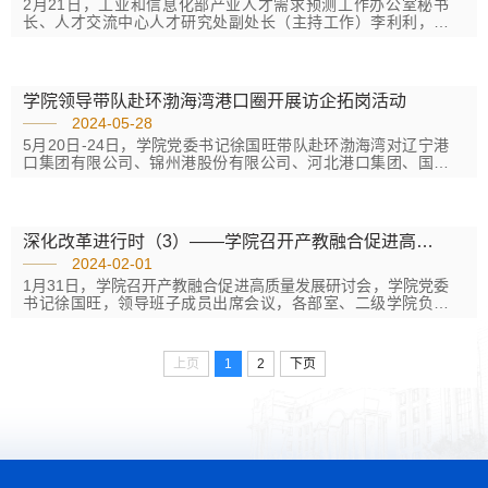
2月21日，工业和信息化部产业人才需求预测工作办公室秘书
长、人才交流中心人才研究处副处长（主持工作）李利利，产
教融合部副主任杨露、产教融合部项目主管刘翃宇莅临学校调
研产教融合工作，学校党委委员、副校长陈纪伟，发展规划部
及相关二级学院负责人陪同调研。李利利一行参观了山东港口
产教融合大厅，详细了解了学校办学特色和产教融合情况。座
学院领导带队赴环渤海湾港口圈开展访企拓岗活动
谈会上，陈纪伟介绍了学校依托山东港口办学的体制机制优
2024-05-28
势，坚持港航特色专业建设的办学理念与发展历程。...
5月20日-24日，学院党委书记徐国旺带队赴环渤海湾对辽宁港
口集团有限公司、锦州港股份有限公司、河北港口集团、国投
曹妃甸港口有限公司、天津港股份有限公司等企业开展访企拓
岗调研。发展规划部、继续教育与技能培训中心相关人员参与
走访活动。此次走访受到企业的热烈欢迎，学院领导一行参观
了辽宁港口集团教育培训中心、锦州港杂货码头有限公司、曹
深化改革进行时（3）——学院召开产教融合促进高质量发展研讨会
妃甸港生产协同指挥中心、国投曹妃甸煤码头作业现场。与校
2024-02-01
友深入座谈，了解校...
1月31日，学院召开产教融合促进高质量发展研讨会，学院党委
书记徐国旺，领导班子成员出席会议，各部室、二级学院负责
人参加会议。本次研讨会旨在深化学院系统性改革，以产教融
合、科教融汇促进学院高质量发展。 会上...
上页
1
2
下页