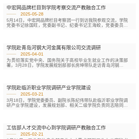
与校企合作展开深入交流。作为低空经济领域的领军企业，瑞
源集团已构建起覆盖研发、智能制造、技术服务与职业教育的
中宏网品牌栏目到学院考察交流产教融合工作
全产业链生态。调研中，徐国旺详细了解瑞源集团产业布局，
2025-05-28
参观了瑞智飞控公司无人机展厅，...
5月14日，中宏网品牌栏目考察团一行到访我院参观交流，学院
党委书记徐国旺，党委副书记、纪委书记王海蛟，党委委员、
副院长周灌中及相关部室代表陪同参观并参加座谈交流。考察
团实地走访了学院智慧港口产业学院、“无水港口”实训基地及虚
拟仿真实训中心，详细了解学院与山东港口集团等企业在专业
共建、课程开发、实训设备引进等方面的合作成果。随后，在
学院赴青岛河钢大河金属有限公司交流调研
学院领导的陪同下，考察团分别参观了青岛港和烟台港，聚焦
2025-04-01
港口智能化与绿色技术创新展开调研。...
为贯彻落实党中央、国务院关于高校毕业生就业工作的决策部
署，3月28日，学院发展规划部部长房坤带队走访青岛河钢大河
金属有限公司，就深化校企合作、产教融合及人才培养进行座
谈交流，为毕业生牵线搭桥，开拓就业渠道。学院招生就业办
公室、智能制造学院等相关部门同志参加活动。公司党委副书
记、工会主席、纪委书记王瑞兴等接待并参与交流。王瑞幸对
学院赴临沂职业学院调研产业学院建设
房坤一行的到来表示热烈欢迎，并简要介绍了大河金属发展概
2025-03-21
况。他对于学院培养的毕业生给予充分肯定和赞许，...
3月18日，学院党委委员、副院长陈纪伟带队赴临沂职业学院调
研产业学院建设，发展规划部、相关二级学院负责同志陪同调
研。临沂职业学院党委副书记、院长安丰和，党委委员、工会
主席王茂坤接待了调研组一行。调研组先后参观了临沂职业学
院亮美嘉产业学院和京东产业学院，参观了产业学院教室、实
训室、直播间等场所，深入了解产业学院的教学场所构成、人
工信部人才交流中心到学院调研产教融合工作
才培养计划、教学实训模块等相关情况。在交流座谈会上，双
2025-02-21
方介绍了学校的历史沿革、...