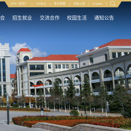
VPN（校外）
|
OA办公
|
电子邮箱
|
访客入校
|
English
|
融合
招生就业
交流合作
校园生活
通知公告