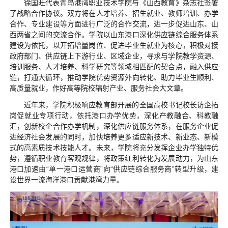
徐国旺代表青岛港湾职业技术学院与《山西教育》杂志社签署
了战略合作协议。双方将在人才培养、招生就业、教师培训、办学
合作、专业建设等方面进行广泛的合作交流，进一步促进山东、山
西两省之间的交流合作。学院以山东港口深化供应链综合服务体系
建设为依托，以开拓增量岗位、促进毕业生就业为核心，积极对接
政府部门、供应链上下游行业、区域企业，寻求与学院教学资源、
培训服务、人才培养、科学研究等领域相匹配的契合点，融入供应
链，打通大循环，推动学院优势资源外向转化、助力毕业生顺利、
高质量就业，作好高等院校辐射产业、服务社会大文章。
近年来，学院积极响应教育部开展的全国高校书记校长访企拓
岗促就业专项行动，依托港口办学优势，深化产教融合、科教融
汇，创新校企合作办学机制，深化供应链服务体系，在服务企业促
进经济社会发展的同时，加快培养更多适应新技术、新业态、新模
式的高素质技术技能人才。未来，学院将充分发挥企业办学独特优
势，遵循职业教育客观规律，将政策红利转化为发展动力，为山东
港口加速由“单一港口运营商”向“供应链综合服务商”转型升级，建
设世界一流海洋港口贡献港湾力量。