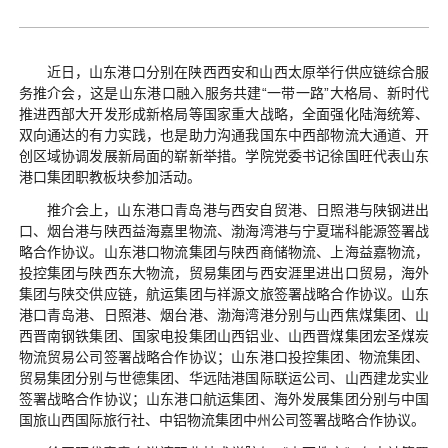
近日，山东港口分别在陕西西安和山西太原举行供应链综合服
务推介会，这是山东港口融入服务共建“一带一路”大格局、新时代
推进西部大开发形成新格局等国家重大战略，全面强化陆海统筹、
双向通达的有力实践，也是助力沟通我国东中西部物流大通道、开
创区域协调发展新局面的崭新举措。学院党委书记徐国旺代表山东
港口集团职教板块参加活动。
推介会上，山东港口青岛港与西安自贸港、日照港与陕钢进出
口、烟台港与陕西益海嘉里物流、渤海湾港与宁夏瑞科能源签署战
略合作协议。山东港口物流集团与陕西商储物流、上海益嘉物流，
投控集团与陕西东大物流，贸易集团与西安涯里进出口贸易，海外
集团与陕交供应链，航运集团与祥源文旅签署战略合作协议。山东
港口青岛港、日照港、烟台港、渤海湾港分别与山西焦煤集团、山
西晋南钢铁集团、国家电投集团山西铝业、山西晋煤集团宏圣煤炭
物流贸易公司签署战略合作协议；山东港口投控集团、物流集团、
贸易集团分别与世德集团、华远陆港国际联运公司、山西建龙实业
签署战略合作协议；山东港口航运集团、海外发展集团分别与中国
国旅山西国际旅行社、中铝物流集团中州公司签署战略合作协议。